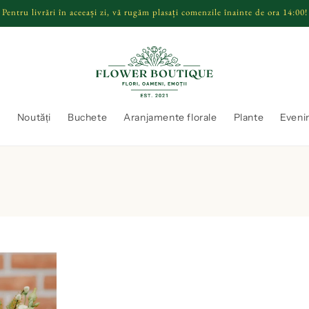
Pentru livrări în aceeași zi, vă rugăm plasați comenzile înainte de ora 14:00!
ă
Noutăți
Buchete
Aranjamente florale
Plante
Eveni