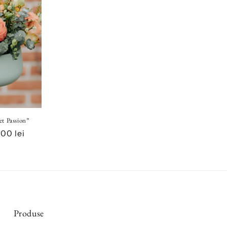
et Passion”
00 lei
us
Produse