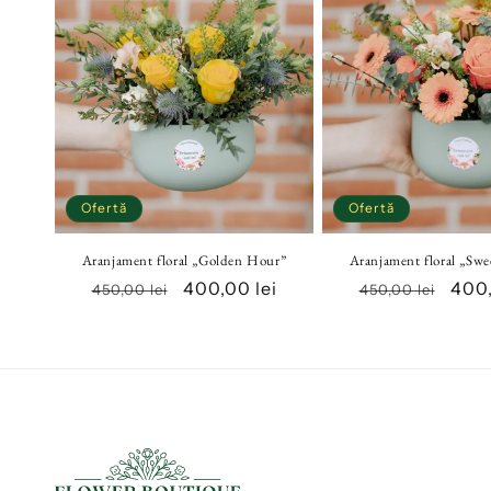
c
ț
i
e
Ofertă
Ofertă
:
Aranjament floral „Golden Hour”
Aranjament floral „Swe
Preț
Preț
400,00 lei
Preț
Preț
400,
450,00 lei
450,00 lei
obișnuit
redus
obișnuit
red